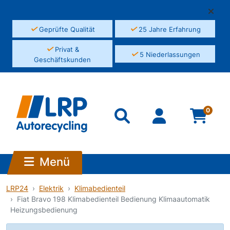
✓
✓
Geprüfte Qualität
25 Jahre Erfahrung
✓
Privat &
✓
5 Niederlassungen
Geschäftskunden
0
Menü
LRP24
Elektrik
Klimabedienteil
Fiat Bravo 198 Klimabedienteil Bedienung Klimaautomatik
Heizungsbedienung