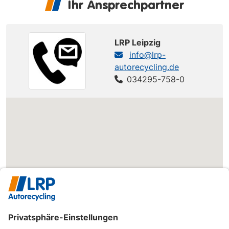
Ihr Ansprechpartner
(KLAN)
Nubira
Nubira 1.8
DAEWOO
122 PS
(KLAN)
Wagon 1.8
LRP Leipzig
info@lrp-
autorecycling.de
034295-758-0