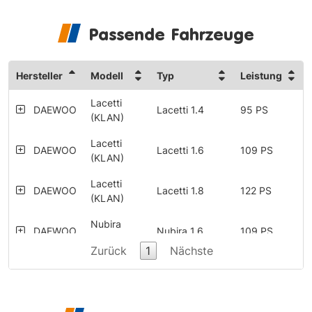
Passende Fahrzeuge
Hersteller
Modell
Typ
Leistung
Lacetti
DAEWOO
Lacetti 1.4
95 PS
(KLAN)
Lacetti
DAEWOO
Lacetti 1.6
109 PS
(KLAN)
Lacetti
DAEWOO
Lacetti 1.8
122 PS
(KLAN)
Nubira
DAEWOO
Nubira 1.6
109 PS
(KLAN)
Zurück
1
Nächste
Nubira
Nubira 1.6
DAEWOO
109 PS
(KLAN)
Wagon
Nubira
DAEWOO
Nubira 1.8
122 PS