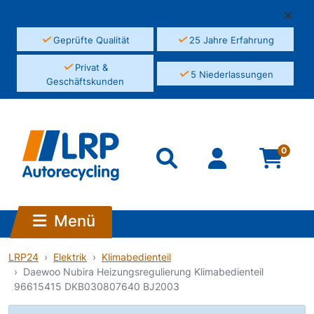
✓
✓
Geprüfte Qualität
25 Jahre Erfahrung
✓
Privat &
✓
5 Niederlassungen
Geschäftskunden
0
Menü
LRP24
Elektrik
Klimabedienteil
Daewoo Nubira Heizungsregulierung Klimabedienteil
96615415 DKB030807640 BJ2003