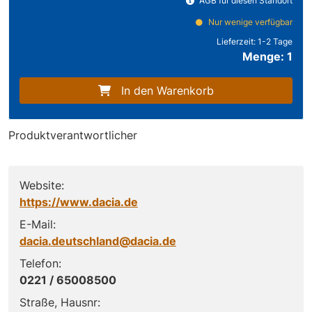
AGB für diesen Standort
Nur wenige verfügbar
Lieferzeit:
1-2 Tage
Menge: 1
In den Warenkorb
Produktverantwortlicher
Website:
https://www.dacia.de
E-Mail:
dacia.deutschland@dacia.de
Telefon:
0221 / 65008500
Straße, Hausnr: