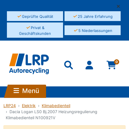
✓
✓
Geprüfte Qualität
25 Jahre Erfahrung
✓
Privat &
✓
5 Niederlassungen
Geschäftskunden
0
Menü
LRP24
Elektrik
Klimabedienteil
Dacia Logan LS0 Bj.2007 Heizungsregulierung
Klimabedienteil N100921V