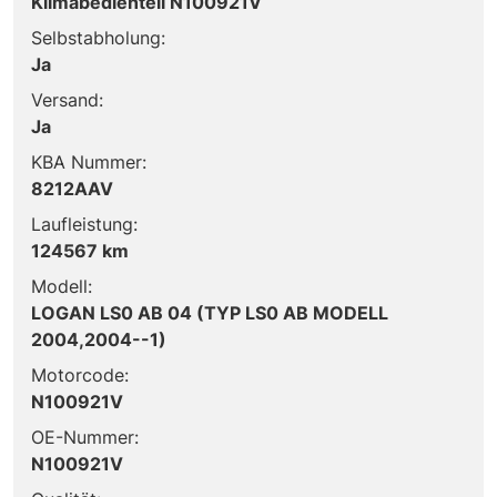
Klimabedienteil N100921V
Selbstabholung:
Ja
Versand:
Ja
KBA Nummer:
8212AAV
Laufleistung:
124567 km
Modell:
LOGAN LS0 AB 04 (TYP LS0 AB MODELL
2004,2004--1)
Motorcode:
N100921V
OE-Nummer:
N100921V