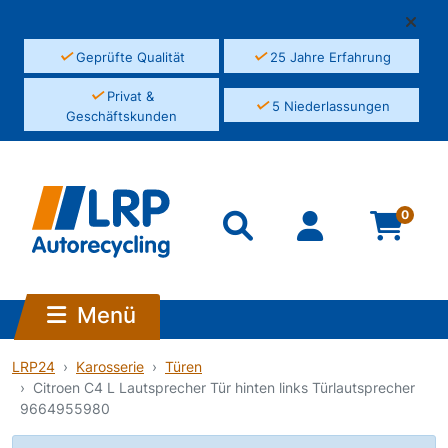
✓
✓
Geprüfte Qualität
25 Jahre Erfahrung
✓
Privat &
✓
5 Niederlassungen
Geschäftskunden
0
Menü
LRP24
Karosserie
Türen
Citroen C4 L Lautsprecher Tür hinten links Türlautsprecher
9664955980