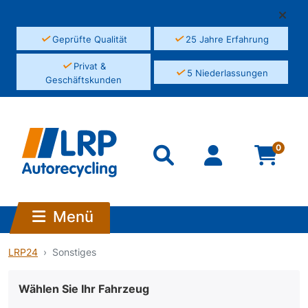
✓
✓
Geprüfte Qualität
25 Jahre Erfahrung
✓
Privat &
✓
5 Niederlassungen
Geschäftskunden
0
Menü
LRP24
Sonstiges
Wählen Sie Ihr Fahrzeug