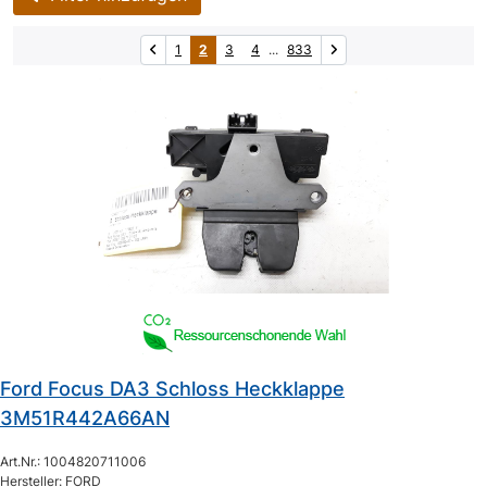
1
2
3
4
...
833
Ford Focus DA3 Schloss Heckklappe
3M51R442A66AN
Art.Nr.: 1004820711006
Hersteller: FORD