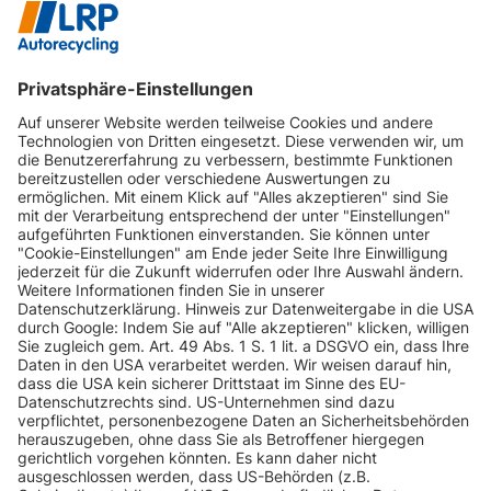
Artikel ist verfügbar
Lieferzeit: 1-2 Tage
In den Warenkorb
1
2
3
4
...
833
INFORMATIONEN
KUNDENSERVICE
INFORMATIONEN
ZAHLUNGSARTEN