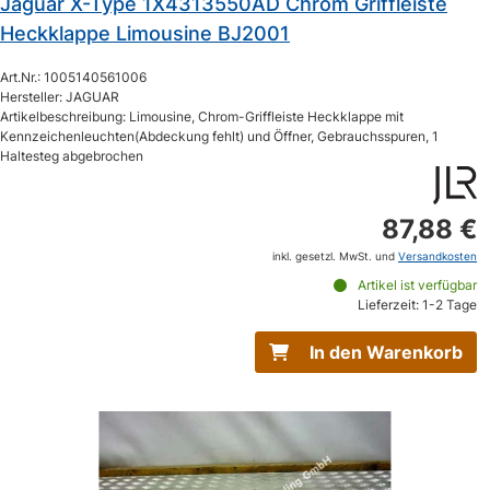
Jaguar X-Type 1X4313550AD Chrom Griffleiste
Heckklappe Limousine BJ2001
Art.Nr.: 1005140561006
Hersteller: JAGUAR
Artikelbeschreibung: Limousine, Chrom-Griffleiste Heckklappe mit
Kennzeichenleuchten(Abdeckung fehlt) und Öffner, Gebrauchsspuren, 1
Haltesteg abgebrochen
87,88 €
inkl. gesetzl. MwSt. und
Versandkosten
Artikel ist verfügbar
Lieferzeit: 1-2 Tage
In den Warenkorb