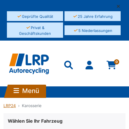
✓
✓
Geprüfte Qualität
25 Jahre Erfahrung
✓
Privat &
✓
5 Niederlassungen
Geschäftskunden
0
Menü
LRP24
Karosserie
Wählen Sie Ihr Fahrzeug