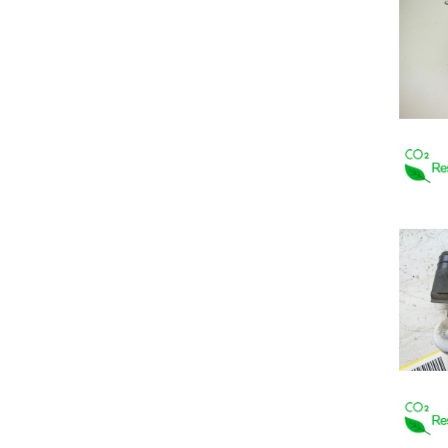
MOSKVICH
Next.e.GO Mobile SE
NISSAN
OPEL
PEUGEOT
PONTIAC
PORSCHE
PROTON
RENAULT
SAAB
SAPOROSHEZ
SEAT
SKODA
SMART
SSANGYONG