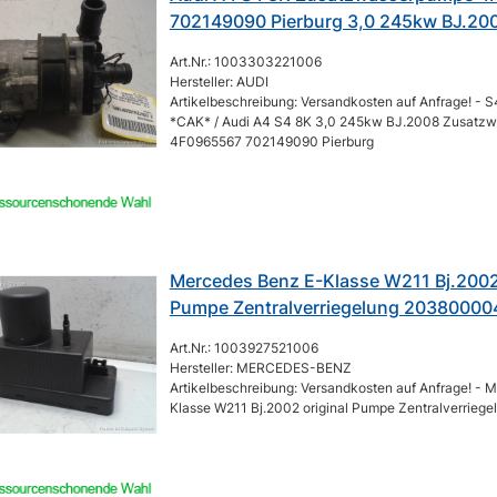
702149090 Pierburg 3,0 245kw BJ.20
Art.Nr.: 1003303221006
Hersteller: AUDI
Artikelbeschreibung: Versandkosten auf Anfrage! - 
*CAK* / Audi A4 S4 8K 3,0 245kw BJ.2008 Zusatz
4F0965567 702149090 Pierburg
Mercedes Benz E-Klasse W211 Bj.2002 
Pumpe Zentralverriegelung 20380000
Art.Nr.: 1003927521006
Hersteller: MERCEDES-BENZ
Artikelbeschreibung: Versandkosten auf Anfrage! - 
Klasse W211 Bj.2002 original Pumpe Zentralverrie