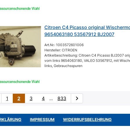
Citroen C4 Picasso original Wischermo
9654063180 53567912 BJ2007
Art.Nr.: 1003572601006
Hersteller: CITROEN
Artikelbeschreibung: Citroen C4 Picasso BJ2007 ori
vorn links 9654063180, VALEO 53567912, mit Wische
links, Gebrauchsspuren
1
2
3
4
...
833
RKLÄRUNG
IMPRESSUM
WIDERRUFSBELEHRUNG