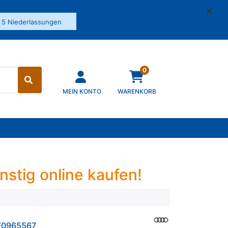
✓
5 Niederlassungen
0
MEIN KONTO
WARENKORB
nstig online kaufen!
F0965567