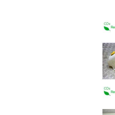
ISUZU
IVECO
JAGUAR
KIA
LADA
LANCIA
LAND ROVER
LEXUS
LIGIER
MAN
MAZDA
MERCEDES-BENZ
MG ROVER
MINI
MITSUBISHI