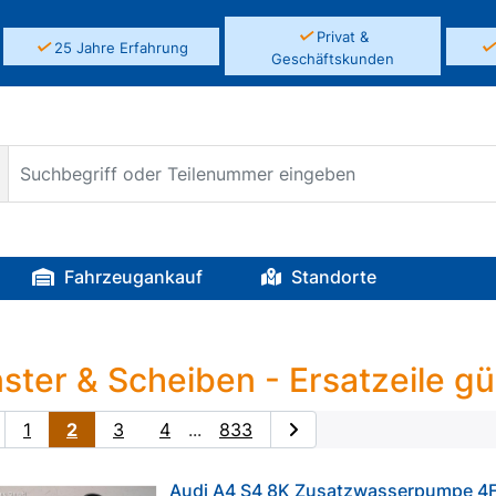
✓
Privat &
✓
25 Jahre Erfahrung
Geschäftskunden
Fahrzeugankauf
Standorte
ster & Scheiben - Ersatzeile gü
1
2
3
4
...
833
Audi A4 S4 8K Zusatzwasserpumpe 4