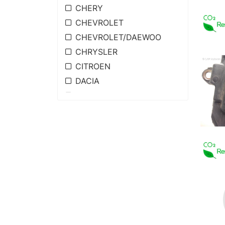
CHERY
CHEVROLET
CHEVROLET/DAEWOO
CHRYSLER
CITROEN
DACIA
DAIHATSU
DODGE
FIAT
FORD
Great Wall Motor Company
Ltd.
GREVAC
HDPIC HYUNDAI PREC.
HONDA
HYUNDAI