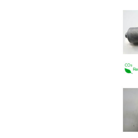
SUBARU
SUZUKI
TESLA
TOYOTA
TRABANT
VOLVO
VW
WARTBURG