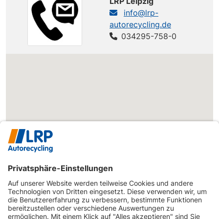
LRP Leipzig
info@lrp-
BMW
X5
X5 xDrive40e
245 PS
autorecycling.de
BMW
X6 (X70)
X6 xDrive30d
235 PS
034295-758-0
BMW
X6 (X70)
X6 xDrive30d
245 PS
BMW
X6 (X70)
X6 xDrive35d
286 PS
BMW
X6 (X70)
X6 xDrive35i
306 PS
BMW
X6 (X70)
X6 xDrive35i
326 PS
BMW
X6 (X70)
X6 xDrive40d
306 PS
BMW
X6
X6 xDrive30d
258 PS