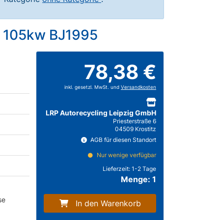
D 105kw BJ1995
78,38 €
inkl. gesetzl. MwSt. und
Versandkosten
LRP Autorecycling Leipzig GmbH
Priesterstraße 6
04509 Krostitz
AGB für diesen Standort
Nur wenige verfügbar
Lieferzeit:
1-2 Tage
Menge: 1
se
In den Warenkorb