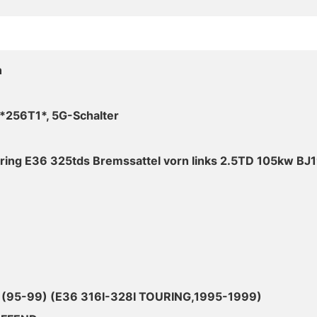
n
*256T1*, 5G-Schalter
ing E36 325tds Bremssattel vorn links 2.5TD 105kw BJ
 (95-99) (E36 316I-328I TOURING,1995-1999)