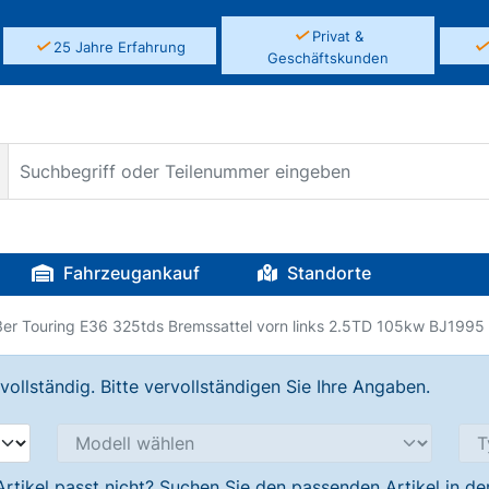
✓
Privat &
✓
25 Jahre Erfahrung
Geschäftskunden
Fahrzeugankauf
Standorte
r Touring E36 325tds Bremssattel vorn links 2.5TD 105kw BJ1995
llständig. Bitte vervollständigen Sie Ihre Angaben.
Artikel passt nicht? Suchen Sie den passenden Artikel in d