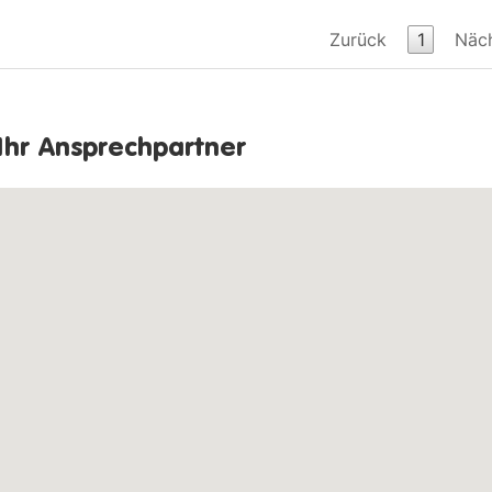
0005
Zurück
1
Näc
03/1994 -
5581
318i
115 PS
03/2000
554
0005
0005
Ihr Ansprechpartner
03/1997 -
550
318i
115 PS
03/1998
0005
5574
09/1995 -
5575
318i touring
115 PS
08/1999
0005
01/1992 -
0005
318is
140 PS
04/1996
5518
01/1996 -
5582
318is
140 PS
04/1999
0005
04/1994 -
553
318is/4
140 PS
03/1995
0005