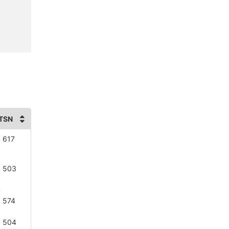
TSN
 617
 503
3
4
 574
 504