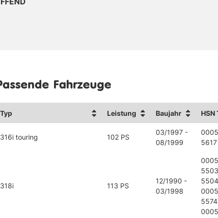
EFFEND
Passende Fahrzeuge
Typ
Leistung
Baujahr
HSN 
03/1997 -
0005
316i touring
102 PS
08/1999
5617
0005
550
12/1990 -
550
318i
113 PS
03/1998
0005
5574
0005