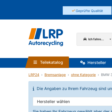
✓
Geprüfte Qualität
Ich fahre...
Teilekatalog
Hersteller
LRP24
Bremsanlage
ohne Kategorie
BMW 3e
Die Angaben zu Ihrem Fahrzeug sind unvo
Sie haben Ihr Fahrzeug gewählt aber der 