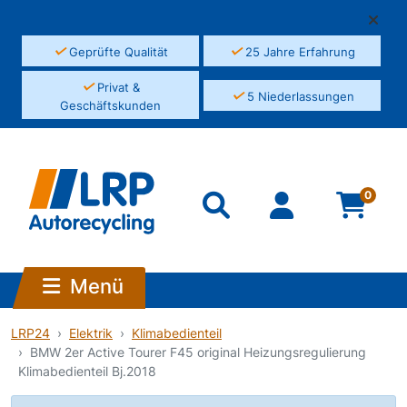
✓
✓
Geprüfte Qualität
25 Jahre Erfahrung
✓
Privat &
✓
5 Niederlassungen
Geschäftskunden
0
Menü
LRP24
Elektrik
Klimabedienteil
BMW 2er Active Tourer F45 original Heizungsregulierung
Klimabedienteil Bj.2018