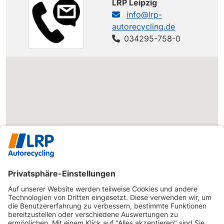
LRP Leipzig
A6 3.0 TDI DPF
AUDI
A6 (4F)
info@lrp-
233 PS
quattro
autorecycling.de
AUDI
A6 (4F)
A6 3.2 FSI
034295-758-0
255 PS
A6 3.2 FSI
AUDI
A6 (4F)
255 PS
quattro
A6 4.2 FSI
AUDI
A6 (4F)
350 PS
quattro tiptronic
A6 4.2 quattro
AUDI
A6 (4F)
334 PS
tiptronic
AUDI
A6 (4F)
A6 Avant 2.0
136 PS
A6 Avant 2.0
AUDI
A6 (4F)
140 PS
TDI
A6 Avant 2.0
AUDI
A6 (4F)
170 PS
TDI DPF
A6 Avant 2.0