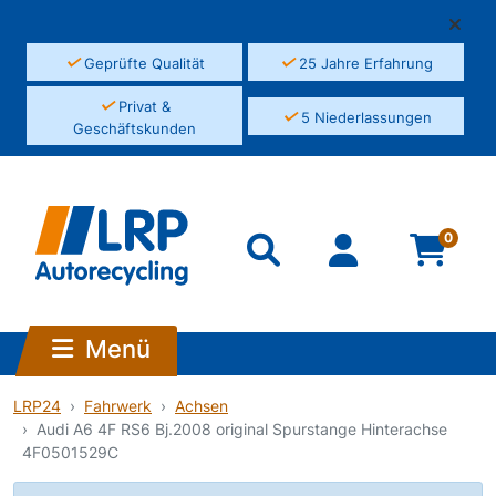
✓
✓
Geprüfte Qualität
25 Jahre Erfahrung
✓
Privat &
✓
5 Niederlassungen
Geschäftskunden
0
Menü
LRP24
Fahrwerk
Achsen
Audi A6 4F RS6 Bj.2008 original Spurstange Hinterachse
4F0501529C