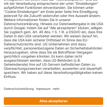
AUDI
A6 (4F)
170 PS
TFSI
AUDI
A6 (4F)
A6 Avant 2.4
177 PS
INFORMATIONEN
A6 Avant 2.4
AUDI
A6 (4F)
177 PS
quattro
KUNDENSERVICE
A6 Avant 2.7
AUDI
A6 (4F)
180 PS
TDI
INFORMATIONEN
A6 Avant 2.7
AUDI
A6 (4F)
190 PS
TDI DPF
ZAHLUNGSARTEN
A6 Avant 2.7
AUDI
A6 (4F)
TDI DPF quattro
190 PS
tiptronic
KONTAKT
A6 Avant 2.7
AUDI
A6 (4F)
180 PS
TDI tiptronic
GEPRÜFTE QUALITÄT
A6 Avant 2.8
AUDI
A6 (4F)
190 PS
FSI
VERSANDARTEN