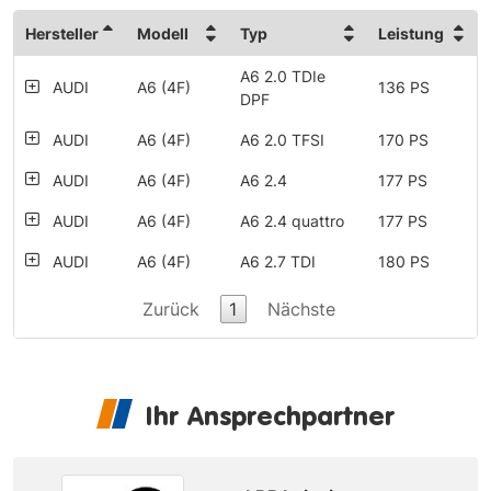
Hersteller
Modell
Typ
Leistung
A6 2.0 TDIe
AUDI
A6 (4F)
136 PS
DPF
AUDI
A6 (4F)
A6 2.0 TFSI
170 PS
AUDI
A6 (4F)
A6 2.4
177 PS
AUDI
A6 (4F)
A6 2.4 quattro
177 PS
AUDI
A6 (4F)
A6 2.7 TDI
180 PS
A6 2.7 TDI
Zurück
1
Nächste
AUDI
A6 (4F)
180 PS
tiptronic
AUDI
A6 (4F)
A6 2.8 FSI
210 PS
A6 2.8 FSI
Ihr Ansprechpartner
AUDI
A6 (4F)
210 PS
quattro tiptronic
AUDI
A6 (4F)
A6 3.0 TDI
224 PS