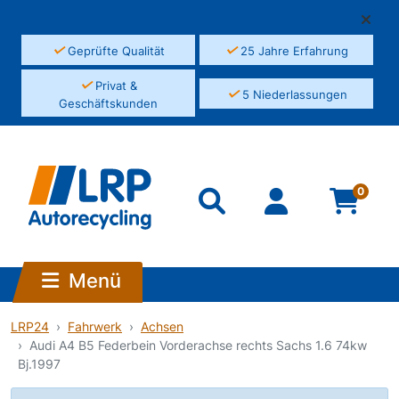
✓
✓
Geprüfte Qualität
25 Jahre Erfahrung
✓
Privat &
✓
5 Niederlassungen
Geschäftskunden
0
Menü
LRP24
Fahrwerk
Achsen
Audi A4 B5 Federbein Vorderachse rechts Sachs 1.6 74kw
Bj.1997