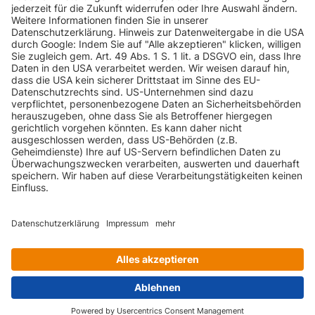
(8E/8H/QB6)
INFORMATIONEN
A4
A4 3.2 FSI
AUDI
255 PS
(8E/8H/QB6)
multitronic
KUNDENSERVICE
A4
A4 3.2 FSI
AUDI
255 PS
(8E/8H/QB6)
quattro
INFORMATIONEN
A4
AUDI
A4 Avant 1.6
102 PS
(8E/8H/QB6)
ZAHLUNGSARTEN
A4
AUDI
A4 Avant 1.8 T
163 PS
(8E/8H/QB6)
KONTAKT
A4
A4 Avant 1.9
AUDI
116 PS
(8E/8H/QB6)
TDI
GEPRÜFTE QUALITÄT
A4
AUDI
A4 Avant 2.0
130 PS
(8E/8H/QB6)
VERSANDARTEN
A4
A4 Avant 2.0
AUDI
220 PS
(8E/8H/QB6)
T FSI