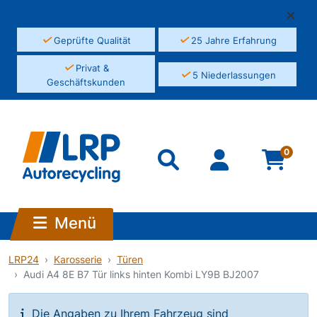
✓
✓
Geprüfte Qualität
25 Jahre Erfahrung
✓
Privat &
✓
5 Niederlassungen
Geschäftskunden
0
Menü
LRP24
Karosserie
Türen
Audi A4 8E B7 Tür links hinten Kombi LY9B BJ2007
Die Angaben zu Ihrem Fahrzeug sind