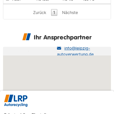
Zurück
1
Nächste
Ihr Ansprechpartner
LRP NL Brahestraße
info@leipzig-
autoverwertung.de
0341-245240