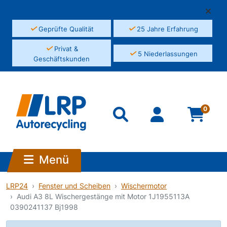
✓
✓
Geprüfte Qualität
25 Jahre Erfahrung
✓
Privat &
✓
5 Niederlassungen
Geschäftskunden
0
Menü
LRP24
Fenster und Scheiben
Wischermotor
Audi A3 8L Wischergestänge mit Motor 1J1955113A
0390241137 Bj1998