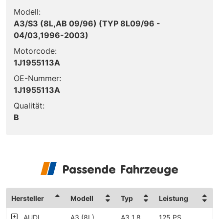
Modell:
A3/S3 (8L,AB 09/96) (TYP 8L09/96 -
04/03,1996-2003)
Motorcode:
1J1955113A
OE-Nummer:
1J1955113A
Qualität:
B
Passende Fahrzeuge
Hersteller
Modell
Typ
Leistung
AUDI
A3 (8L)
A3 1.8
125 PS