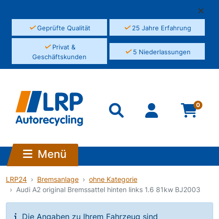
✓
✓
Geprüfte Qualität
25 Jahre Erfahrung
✓
Privat &
✓
5 Niederlassungen
Geschäftskunden
0
Menü
LRP24
Bremsanlage
ohne Kategorie
Audi A2 original Bremssattel hinten links 1.6 81kw BJ2003
Die Angaben zu Ihrem Fahrzeug sind