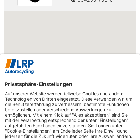
SEAT
Ibiza
Ibiza 1.4 TDI
75 PS
SEAT
Ibiza
Ibiza 1.4 TDI
70 PS
Ibiza 1.4 TDI
SEAT
Ibiza
80 PS
DPF
SEAT
Ibiza
Ibiza 1.6 16V
105 PS
SEAT
Ibiza
Ibiza 1.8 20V T
180 PS
SEAT
Ibiza
Ibiza 1.8 20V T
150 PS
SEAT
Ibiza
Ibiza 1.9 SDI
64 PS
SEAT
Ibiza
Ibiza 1.9 TDI
100 PS
SEAT
Ibiza
Ibiza 1.9 TDI
130 PS
SEAT
Ibiza
Ibiza 1.9 TDI
160 PS
Polo IV (9
VW
Polo 1.2
55 PS
INFORMATIONEN
N)